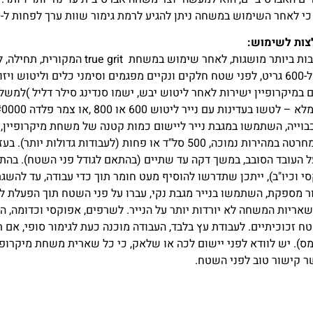
י לאחר השימוש במשחה ניתן להגיע לרמת גימור שוות ערך לפחות ל-1000 גריט.
צות לשימוש:
התוצאות הטובות ביותר מושגות, לאחר
ויזואליים.
קרופיין ישירות לאחר ליטוש יבש, ישמו סנדינג סילר דליל )למשל סנדינג סילר נ
ו בעדינות עם נייר ליטוש 600 או 800 ,או צמר פלדה #0000 .
ייה, השתמשו במגבת נייר ליישום כמות קטנה של משחת מיקרופיין, ב
 או פחות (לעבודות גדולות יותר). בעזרת אותו נייר איתו יושמה המשחה, עבדו
העובד הסובב, במשך דקה עד שתיים (בהתאם לגודל פני השטח). בהת
סי וכיו"ב), ייתכן שתדרשו להוסיף מעט חומר תוך כדי עבודה, עד להש
 מספקת, השתמשו בנייר מגבת נקי, עברו על פני השטח תוך הפעלת לחץ
שאריות המשחה לא יורדות יותר על הנייר. לשרפים, אפוקסי וכדומה, הע
טח זכוכיתיים. לעבודת עץ בלבד, העבודה מוכנה כעת לגימור סופי, אם
ס). יש לוודא לפני יישום לכה או שלאק, כי כל שארית משחת מיקרופיין
 קישור טוב לפני השטח.