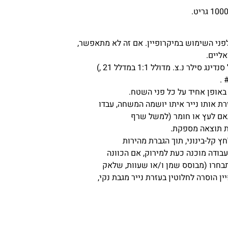
 שימוש במשחת true grit המקורית, תחילה, לפני השימוש במיקרופיין. אם זה לא מתאפשר,
.צ. מדולל 1:1 במדלל 21 ,)
אופן אחיד על כל פני השטח.
אם לעץ או חומר (למשל שרף
גת תוצאה מספקת.
 קל-בינוני, תוך הגברת מהירות
בודה מוכנה כעת למירוק, אם הכוונה
 תבחרו (מבוסס שמן ו/או שעוות, שלאק
 הוסרה לחלוטין בעזרת נייר מגבת נקי,