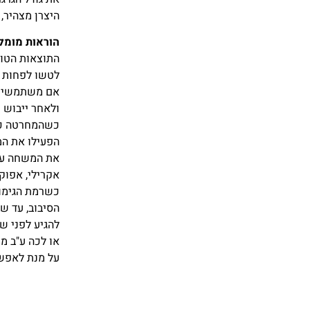
היצרן מצהיר, כ
הוראות מומל
לטשו לפחות ל-600 גריט, לפני שטח חלקים ונקיים מפגמים וסימני כלים וליטוש 
אם משתמשים במי
ולאחר ייבוש מלא – לטש
כשהמחרטה כבו
הפעילו את המחרטה במהירות נמוכה, 500 סל"ד
את המשחה על 
אקרילי, אפוק
כשרמת הגימור
הסיבוב, עד ש
להגיע לפני ש
או לכה ע"ב ממ
על מנת לאפשר