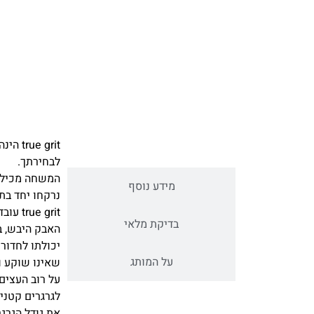
 grit
תיאור מוצר
לבחירתך.
המשחה מכילה 
מידע נוסף
נרקחו יחד בת
true grit עובדת כמו "נייר לטש נוזלי". היא מורידה את השריטות שנשארו מהליטוש היבש הראשוני, ומבטלת את
בדיקת מלאי
האבק היבש, בג
יכולתו לחדור
על המותג
שאינו שוקע ו
על רוב העצים, ליטוש עד 240 גריט מספיק, לפני תחילת עב
לגרגרים קטני
את גודל הגרג