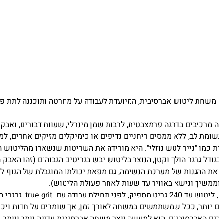
true הינה משחת ליטוש אברסיבית, המיועדת לעבודה על מחרטה ותוכננה לתת 
מרכיבים בדרגה פרמצבטית, לרבות שמן מינרלי, שעוות דבורים, ואבקו
שומת לב, ללא ממסים ריחניים נדיפים או כימיקלים מזיקים אחרים, ל
ודל גרגר הולך וקטן, הנוצר בליטוש יבש בגריטים הגבוהים (זהו האבק 
 את ההגנות של מערכת הנשימה, גם מפאת יכולתו המוגבלת של הגוף ל
ממשיך ונישא באוויר עד שעות לאחר פעולת הליטוש).
ודה עם true grit. גרגרי האבקות השוחקות נשברים
ם יותר, ככל שמשתמשים במשחה לאורך זמן, אך שומרים על חדות ויכו
רים האברסיביים, הוא למעשה יוצר משחה אברסיבית עדינה יותר ויותר.