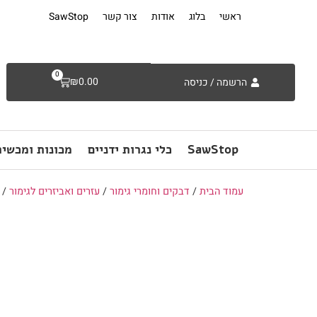
ראשי
בלוג
אודות
צור קשר
SawStop
0
₪
0.00
הרשמה / כניסה
SawStop
כלי נגרות ידניים
מכונות ומכשיר
עמוד הבית
/
דבקים וחומרי גימור
/
עזרים ואביזרים לגימור
/ מ